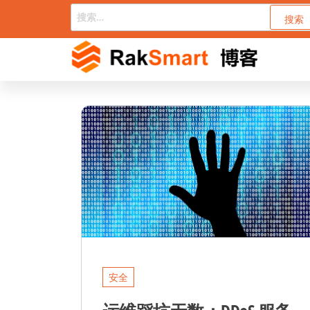
前
搜
索：
往
内
容
安全