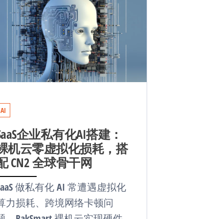
AI
SaaS企业私有化AI搭建：
裸机云零虚拟化损耗，搭
配 CN2 全球骨干网
SaaS 做私有化 AI 常遭遇虚拟化
算力损耗、跨境网络卡顿问
题。RakSmart 裸机云实现硬件